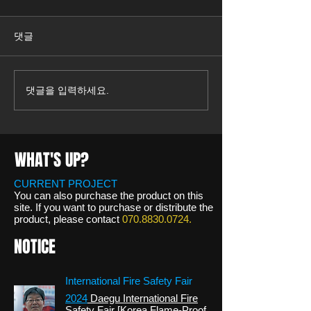
댓글
한기범 희망나눔
(주)일렉스 (주)한국방염기
댓글을 입력하세요.
술 업무협약체결
WHAT'S UP?
CURRENT PROJECT
You can also purchase the product on this
site. If you want to purchase or distribute the
product, please contact
070.8830.0724
.
NOTICE
International Fire Safety Fair
2024
Daegu International Fire
Safety Fair [
Korea Flame-Proof