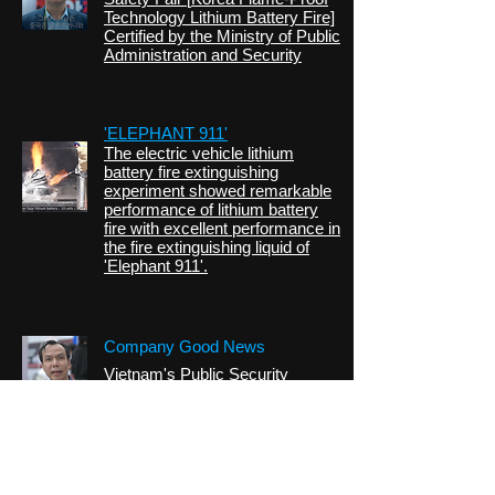
Technology
Lithium Battery Fire]
Certified by the Ministry of Public
Administration and Security
'ELEPHANT 911'
The electric vehicle lithium
battery fire extinguishing
experiment showed remarkable
performance of lithium battery
fire with excellent performance in
the fire extinguishing liquid of
'Elephant 911'.
Company Good News
Vietnam's Public Security
Agency exports KFPT battery-
only drug to fight lithium battery
fire